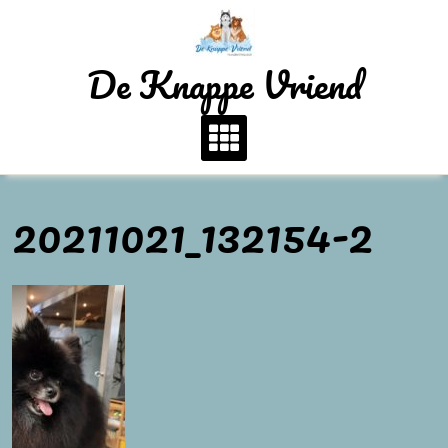
Skip
to
content
De Knappe Vriend
20211021_132154-2