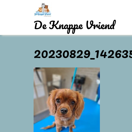
Skip
to
content
De Knappe Vriend
20230829_14263