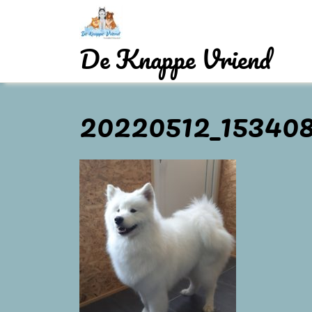
Skip
to
content
De Knappe Vriend
20220512_15340