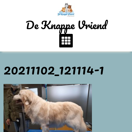
Skip
to
content
De Knappe Vriend
20211102_121114-1