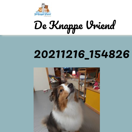
Skip
to
content
De Knappe Vriend
20211216_154826